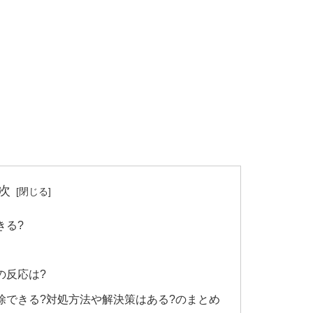
次
きる?
の反応は?
除できる?対処方法や解決策はある?のまとめ