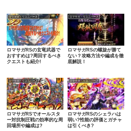
ロマサガ・リユニバース
ロマサガ・リユニバース
ロマサガRSの玄竜武器で
ロマサガRSの螺旋が勝て
おすすめは?周回するべき
ない？攻略方法や編成を徹
クエストも紹介!
底解説！
ロマサガ・リユニバース
ロマサガ・リユニバース
ロマサガRSでオールスタ
ロマサガRSのシェラハは
ー対抗制圧戦の効率的な周
弱い?性能の評価とガチャ
回場所や編成は?
は引くべき?