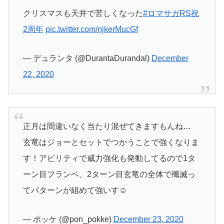
クリスマスも天井で苦しくなった
#ロマサガRS祝
2周年
pic.twitter.com/njkerMucGf
— デュランタ (@DurantaDurandal)
December
22, 2020
正月は間違いなく当たり混ぜてきますもんね…
玄竜はジョーとセットでつかうことで強くなりま
す！アビリティで威力強化も発動してるので1タ
ーン目フランベ、2ターン目玄竜の全体で殲滅っ
てパターンが組めて強いす☺️
— ポッケ (@pon_pokke)
December 23, 2020