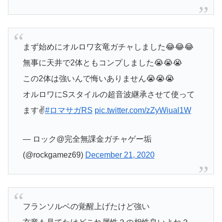
まず始めにオルロワ玄竜ガチャしました😂😂😂
無事に天井で2体ともコンプしました😭😭😭
この2体は強いんで悔いありません😭😭😭
オルロワにSスタイルの超音波継承させて使って
ます✌️
#ロマサガRS
pic.twitter.com/zZyWiual1W
— ロック@完全無課金ガチャゲー垢
(@rockgamez69)
December 21, 2020
フランソルベの覚醒上げたけど強い