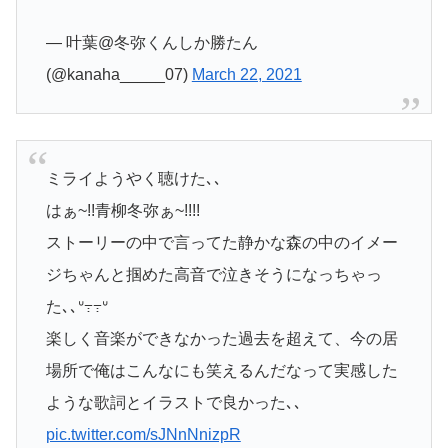
— 叶葉@冬弥くんしか勝たん
(@kanaha_____07)
March 22, 2021
ミライようやく聴けた､､
はぁ~!!青柳冬弥ぁ~!!!!
ストーリーの中で言ってた静かな森の中のイメー
ジちゃんと掴めた高音で泣きそうになっちゃっ
た､､ᐡ߹߹ᐡ
楽しく音楽ができなかった過去を超えて、今の居
場所で俺はこんなにも笑えるんだなって実感した
ような歌詞とイラストで良かった､､
pic.twitter.com/sJNnNnizpR