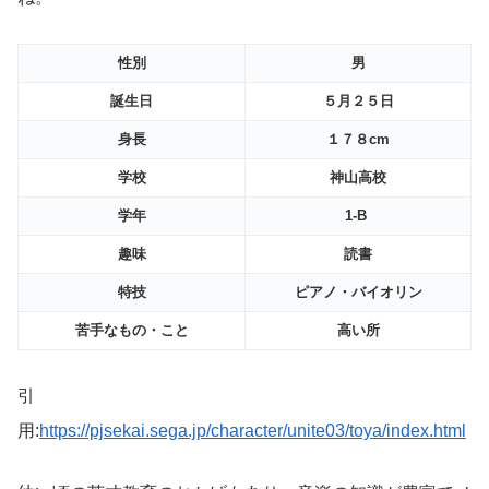
性別
男
誕生日
５月２５日
身長
１７８cm
学校
神山高校
学年
1-B
趣味
読書
特技
ピアノ・バイオリン
苦手なもの・こと
高い所
引
用:
https://pjsekai.sega.jp/character/unite03/toya/index.html