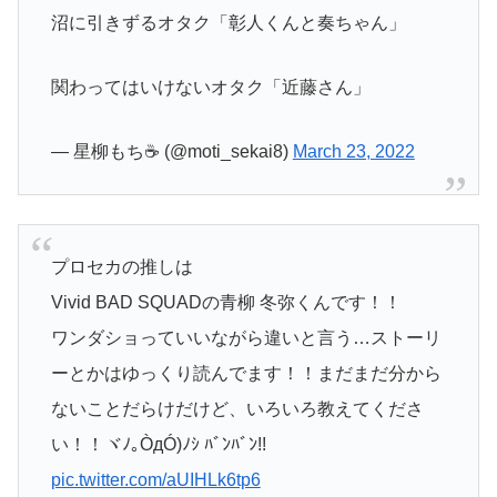
沼に引きずるオタク「彰人くんと奏ちゃん」
関わってはいけないオタク「近藤さん」
— 星柳もち☕ (@moti_sekai8)
March 23, 2022
プロセカの推しは
Vivid BAD SQUADの青柳 冬弥くんです！！
ワンダショっていいながら違いと言う…ストーリ
ーとかはゆっくり読んでます！！まだまだ分から
ないことだらけだけど、いろいろ教えてくださ
い！！ヾﾉ｡ÒдÓ)ﾉｼ ﾊﾞﾝﾊﾞﾝ!!
pic.twitter.com/aUIHLk6tp6