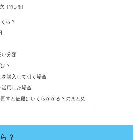
次
いくら？
円
高い分類
額は？
スを購入して引く場合
を活用した場合
で回すと値段はいくらかかる？のまとめ
ら？