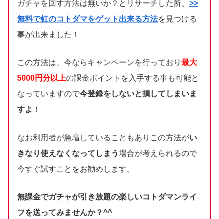
ガチャを回す方法は無いか？とリサーチした所、
>>
無料で虹のコトダマをゲット出来る方法
を見つける
事が出来ました！
この方法は、今ならキャンペーンを行っており
最大
5000円分以上
の課金ポイントを入手する事も可能と
なっていますので
今登録をしないと損してしまいま
すよ
！
なお利用者が急増していることもありこの方法が
い
きなり使えなくなってしまう
場合が考えられるので
今すぐ試すことをお勧めします。
無課金でガチャが引き放題の楽しいコトダマンライ
フを送ってみませんか？^^