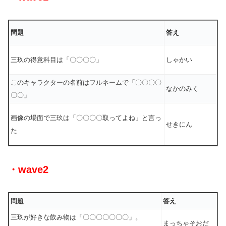
問題
答え
三玖の得意科目は「〇〇〇〇」
しゃかい
このキャラクターの名前はフルネームで「〇〇〇〇
なかのみく
〇〇」
画像の場面で三玖は「〇〇〇〇取ってよね」と言っ
せきにん
た
・wave2
問題
答え
三玖が好きな飲み物は「〇〇〇〇〇〇〇」。
まっちゃそおだ