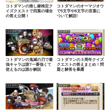
コトダマンの推し嫁検定ク
コトダマンのオーマジオウ
イズクエストで四葉の場合
で5文字や6文字の言葉に
の答え公開！
ついて解説!
コトダマン
コトダマン
コトダマンの鬼滅の刃で最
コトダマンの３周年クイズ
強キャラは誰?一番強くて
クエストの答えまとめ！問
使えるのは誰か解説
題と解答を暴露
コトダマン
コトダマン