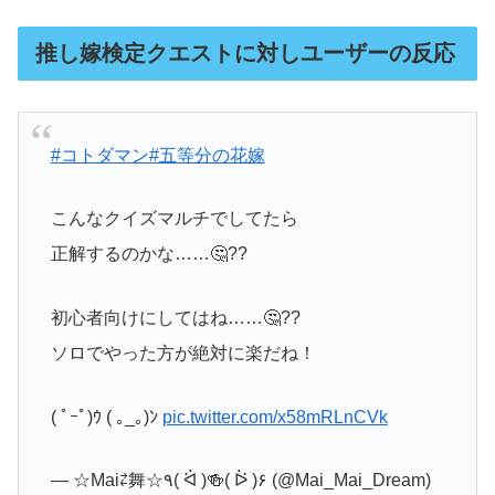
推し嫁検定クエストに対しユーザーの反応
#コトダマン
#五等分の花嫁
こんなクイズマルチでしてたら
正解するのかな……🤔??
初心者向けにしてはね……🤔??
ソロでやった方が絶対に楽だね！
( ﾟｰﾟ)ｳ ( ｡_｡)ﾝ
pic.twitter.com/x58mRLnCVk
— ☆Mai⇄舞☆٩( ᐛ )🍻( ᐖ )۶ (@Mai_Mai_Dream)