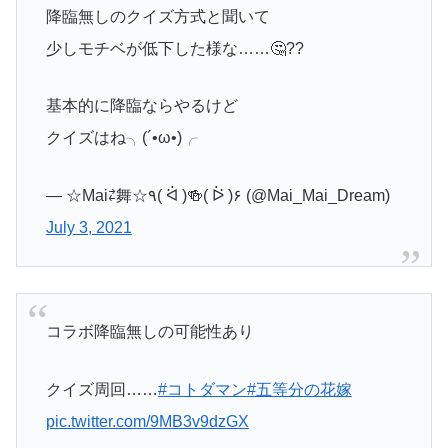
降臨無しのクイズ方式と聞いて
少しモチベが低下した様な……🤔??
基本的に降臨ならやるけど
クイズはね╮(´•ω•)╭
— ☆Mai⇄舞☆٩( ᐛ )🍻( ᐖ )۶ (@Mai_Mai_Dream)
July 3, 2021
コラボ降臨無しの可能性あり
クイズ周回……
#コトダマン
#五等分の花嫁
pic.twitter.com/9MB3v9dzGX