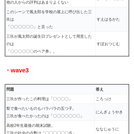
他の人からの評判はあまりよくない
このシーンで風太郎を学校の屋上に呼び出した三
玖は
すえはるかた
「〇〇〇〇〇〇」と言った
三玖が風太郎の誕生日プレゼントとして用意した
のは
すぽおつじむ
「〇〇〇〇〇〇のペア券」。
・wave3
問題
答え
三玖が作ったこの料理は「〇〇〇〇」
ころっけ
祭で食べたいものもバラバラの五つ子。
にんぎょうやき
三玖が食べたかったのは「〇〇〇〇〇〇〇」
高校2年生最後の期末試験。
ななじゅうに
三玖の社会の点数は「〇〇〇〇〇〇点」