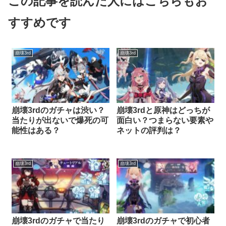
この記事を読んだ人にはこちらもお
すすめです
崩壊3rd
崩壊3rd
崩壊3rdのガチャは渋い？
崩壊3rdと原神はどっちが
当たりが出ないで爆死の可
面白い？つまらない要素や
能性はある？
ネットの評判は？
崩壊3rd
崩壊3rd
崩壊3rdのガチャで当たり
崩壊3rdのガチャで初心者