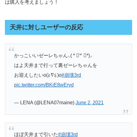
は購入を考えましょう！
天井に対しユーザーの反応
かっこいいゼーレちゃん⸜( * ॑꒳ ॑*)⸝
はよ天井まで行って裏ゼーレちゃんを
お迎えしたいo(≧∇≦)o
#崩壊3rd
pic.twitter.com/BKiE8wEryd
— LENA (@LENA07maine)
June 2, 2021
ほぼ天井まで引いた
#崩壊3rd