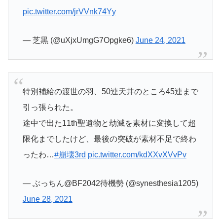
pic.twitter.com/jrVVnk74Yy
— 芝黒 (@uXjxUmgG7Opgke6)
June 24, 2021
特別補給の渡世の羽、50連天井のところ45連まで
引っ張られた。
途中で出た11th聖遺物と劫滅を素材に変換して超
限化までしたけど、最後の突破が素材不足で終わ
ったわ…
#崩壊3rd
pic.twitter.com/kdXXvXVvPv
— ぶっちん@BF2042待機勢 (@synesthesia1205)
June 28, 2021