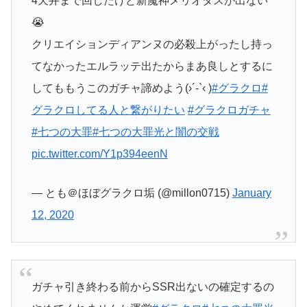
4天井まで回したけど新魔神メリオダスが出ない
😭
クリエイションディアンヌの必殺上がったし持っ
てなかったエルラッテ出たからまあ良しとするに
してももうこのガチャ諦めよう(›´-`‹ )
#グラクロ
#
グラクロしてる人と繋がりたい
#グラクロガチャ
#七つの大罪
#七つの大罪光と闇の交戦
pic.twitter.com/Y1p394eenN
— とも＠ほぼグラクロ垢 (@millon0715)
January
12, 2020
ガチャ引き終わる前からSSR出ないの確定するの