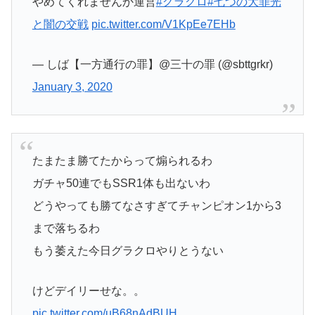
やめてくれませんか運営
#グラクロ
#七つの大罪光
と闇の交戦
pic.twitter.com/V1KpEe7EHb
— しば【一方通行の罪】@三十の罪 (@sbttgrkr)
January 3, 2020
たまたま勝てたからって煽られるわ
ガチャ50連でもSSR1体も出ないわ
どうやっても勝てなさすぎてチャンピオン1から3
まで落ちるわ
もう萎えた今日グラクロやりとうない
けどデイリーせな。。
pic.twitter.com/uB68nAdBUH