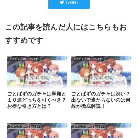
Twitter
この記事を読んだ人にはこちらもお
すすめです
五等分の花嫁-ごとぱず-
五等分の花嫁-ごとぱず-
ごとぱずのガチャは単発と
ごとぱずのガチャは渋い？
１０連どっちを引くべき？
出ないで当たらないのは何
お得な引き方とは？
故か徹底解説！
五等分の花嫁-ごとぱず-
五等分の花嫁-ごとぱず-