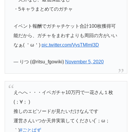
・5キャラまとめてのガチャ
イベント報酬でガチャチケット合計100枚獲得可
能だから、ガチャをまわすよりも周回の方がいい
なぁ( ＇ω＇)
pic.twitter.com/VysTMlml3D
— りつ (@ritsu_fgowiki)
November 5, 2020
えへへ・・・イベガチャ10万円で一花さん１枚
(；∀； )
推しのエピソードが見たいだけなんです
運営さんいつか天井実装してください(´；ω；
｀)
#ごとぱず