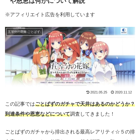
や恩恵は何かについて解説
※アフィリエイト広告を利用しています
五等分の花嫁-ごとぱず-
2021.05.25
2020.11.12
この記事では
ごとぱずのガチャで天井はあるのかどうか？
到達条件や恩恵などについて
調査してきました！
ごとぱずのガチャから排出される最高レアリティ☆５の排