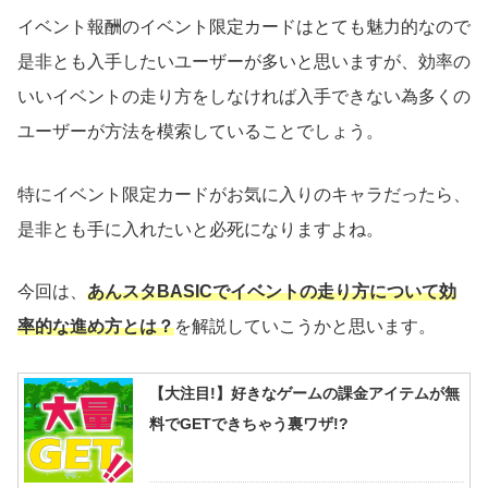
イベント報酬のイベント限定カードはとても魅力的なので
是非とも入手したいユーザーが多いと思いますが、効率の
いいイベントの走り方をしなければ入手できない為多くの
ユーザーが方法を模索していることでしょう。
特にイベント限定カードがお気に入りのキャラだったら、
是非とも手に入れたいと必死になりますよね。
今回は、
あんスタBASICでイベントの走り方について効
率的な進め方とは？
を解説していこうかと思います。
【大注目!】好きなゲームの課金アイテムが無
料でGETできちゃう裏ワザ!?