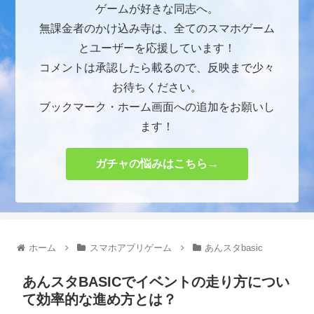
ゲームが好きな同志へ。
無課金者のかけ込み寺は、全てのスマホゲーム
とユーザーを応援しています！
コメントは承認したら載るので、反映まで少々
お待ちください。
ブックマーク・ホーム画面への追加をお願いし
ます！
ガチャの悩みはこちら→
ホーム
スマホアプリゲーム
あんスタbasic
あんスタBASICでイベントの走り方につい
て効率的な進め方とは？