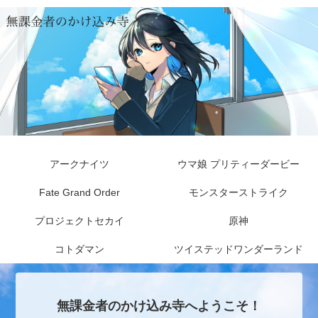
アークナイツ
ウマ娘 プリティーダービー
Fate Grand Order
モンスターストライク
プロジェクトセカイ
原神
コトダマン
ツイステッドワンダーランド
無課金者のかけ込み寺へようこそ！