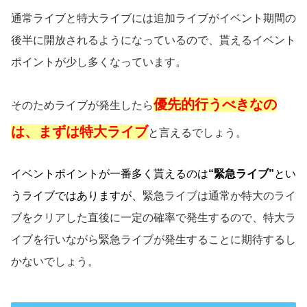
通常ライブと特大ライブには追加ライブがイベント期間の
後半に開放されるようになっているので、貰えるイベント
ポイントが少し多くなっています。
優先的行うべきなの
そのためライブが発生したら
は、まずは特大ライブ
と言えるでしょう。
イベントポイントが一番多く貰えるのは
“緊急ライブ”
とい
うライブではありますが、
緊急ライブは通常か特大のライ
ブをクリアした直後に一定の確率で発生するので、特大ラ
イブを行いながら緊急ライブが発生することに期待するし
かないでしょう。