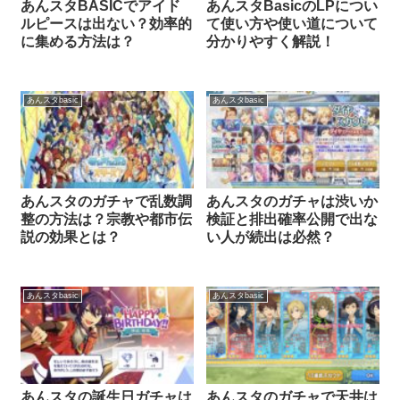
あんスタBASICでアイド
あんスタBasicのLPについ
ルピースは出ない？効率的
て使い方や使い道について
に集める方法は？
分かりやすく解説！
あんスタbasic
あんスタbasic
あんスタのガチャで乱数調
あんスタのガチャは渋いか
整の方法は？宗教や都市伝
検証と排出確率公開で出な
説の効果とは？
い人が続出は必然？
あんスタbasic
あんスタbasic
あんスタの誕生日ガチャは
あんスタのガチャで天井は