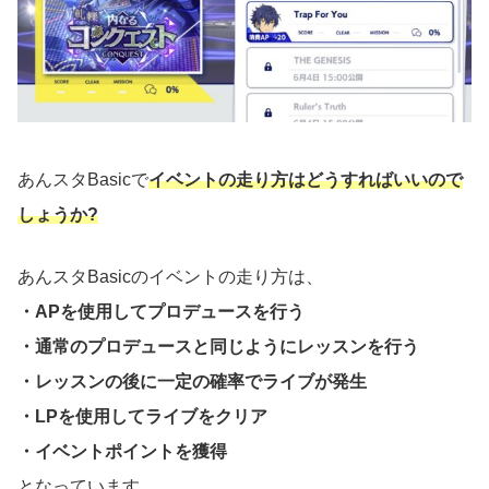
あんスタBasicで
イベントの走り方はどうすればいいので
しょうか?
あんスタBasicのイベントの走り方は、
・APを使用してプロデュースを行う
・通常のプロデュースと同じようにレッスンを行う
・レッスンの後に一定の確率でライブが発生
・LPを使用してライブをクリア
・イベントポイントを獲得
となっています。