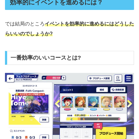
効率的にイベントを進めるには？
では結局のところ
イベントを効率的に進めるにはどうした
らいいのでしょうか?
一番効率のいいコースとは?