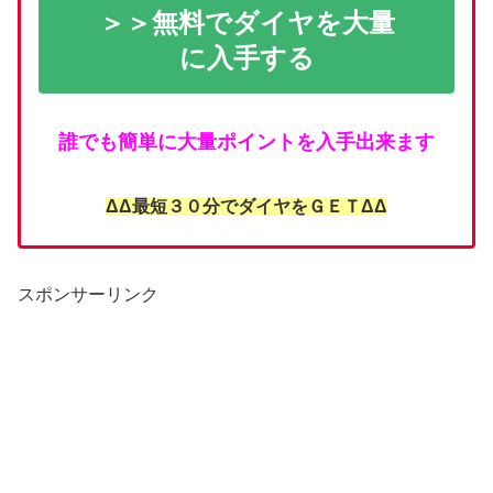
＞＞無料でダイヤを大量
に入手する
誰でも簡単に大量ポイントを入手出来ます
ΔΔ最短３０分でダイヤをＧＥＴΔΔ
スポンサーリンク