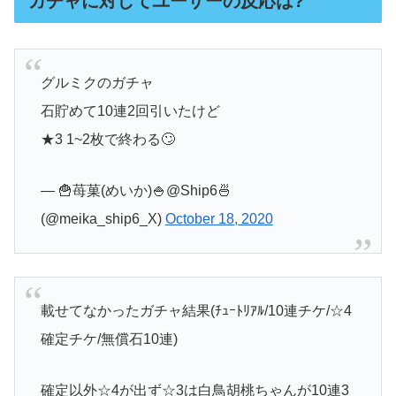
ガチャに対してユーザーの反応は?
グルミクのガチャ
石貯めて10連2回引いたけど
★3 1~2枚で終わる🙄
— 🍟苺菓(めいか)🍚@Ship6🍜
(@meika_ship6_X)
October 18, 2020
載せてなかったガチャ結果(ﾁｭｰﾄﾘｱﾙ/10連チケ/☆4
確定チケ/無償石10連)
確定以外☆4が出ず☆3は白鳥胡桃ちゃんが10連3