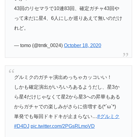
43回のリセマラで10連83回、確定ガチャ43回や
って未だに星4、6人にしか巡りあえて無いのだけ
れど。
— tomo (@tmtk_0024)
October 18, 2020
グルミクのガチャ演出めっちゃカッコいい！
しかも確定演出がいろいろあるようだし、星3か
ら星4だけじゃなくて星2から星3への昇華もある
からガチャでの楽しみがさらに倍増する(*´ω`*)
単発でも毎回ドキドキが止まらない…
#グルミク
#D4DJ
pic.twitter.com/2PGsRLmoVD