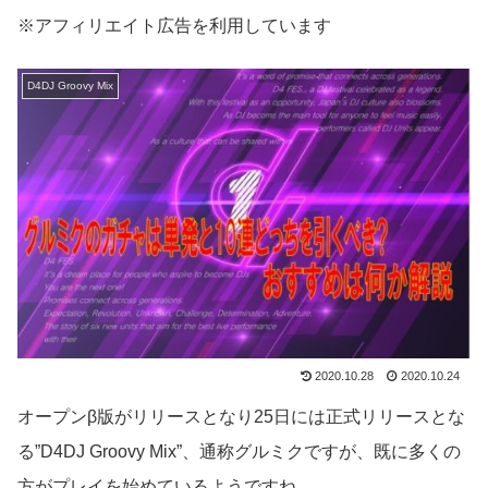
※アフィリエイト広告を利用しています
D4DJ Groovy Mix
2020.10.28
2020.10.24
オープンβ版がリリースとなり25日には正式リリースとな
る”D4DJ Groovy Mix”、通称グルミクですが、既に多くの
方がプレイを始めているようですね。