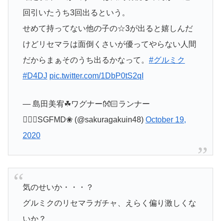
回引いたうち3回出るという。
せめて持ってない他の子の☆3が出ると嬉しんだ
けどリセマラは面倒くさいが優ってやらない人間
だからまぁそのうち出るかなって。
#グルミク
#D4DJ
pic.twitter.com/1DbP0tS2qI
— 島田美宥☘ワグナー👐🏻ランナー
🏃🏻‍♀️SGFMD❀ (@sakuragakuin48)
October 19,
2020
気のせいか・・・？
グルミクのリセマラガチャ、えらく偏り激しくな
いか？