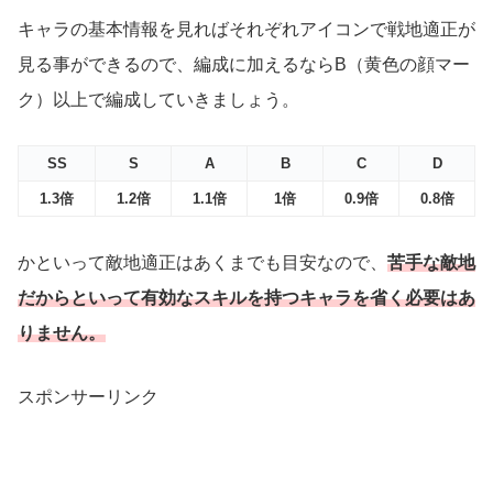
キャラの基本情報を見ればそれぞれアイコンで戦地適正が
見る事ができるので、編成に加えるならB（黄色の顔マー
ク）以上で編成していきましょう。
SS
S
A
B
C
D
1.3倍
1.2倍
1.1倍
1倍
0.9倍
0.8倍
かといって敵地適正はあくまでも目安なので、
苦手な敵地
だからといって有効なスキルを持つキャラを省く必要はあ
りません。
スポンサーリンク