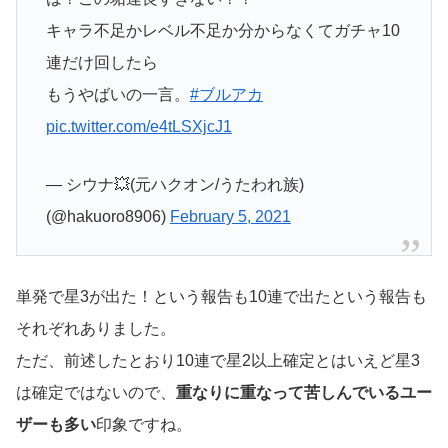
キャラ不足かレベル不足か分からなくてガチャ10
連だけ回したら
もうやばいの一言。
#ブルアカ
pic.twitter.com/e4tLSXjcJ1
— シウナ💥(元ハクオン/うたわれ族)
(@hakuoro8906)
February 5, 2021
単発で星3が出た！という報告も10連で出たという報告も
それぞれありました。
ただ、前述したとおり10連で星2以上確定とはいえど星3
は確定ではないので、
重なりに重なって苦しんでいるユー
ザーも多い
印象ですね。