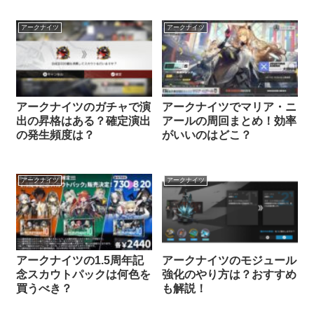
アークナイツ
アークナイツ
アークナイツのガチャで演
アークナイツでマリア・ニ
出の昇格はある？確定演出
アールの周回まとめ！効率
の発生頻度は？
がいいのはどこ？
アークナイツ
アークナイツ
アークナイツの1.5周年記
アークナイツのモジュール
念スカウトパックは何色を
強化のやり方は？おすすめ
買うべき？
も解説！