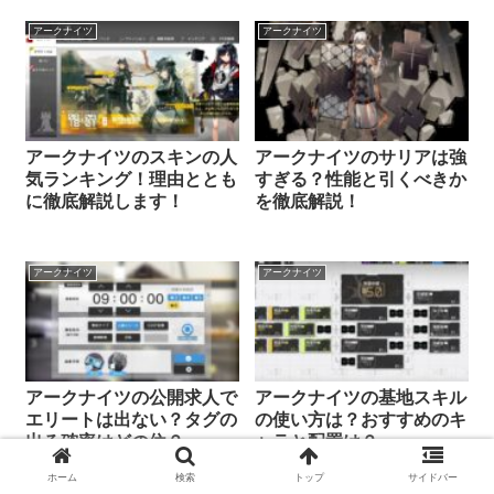
アークナイツ
アークナイツ
アークナイツのスキンの人
アークナイツのサリアは強
気ランキング！理由ととも
すぎる？性能と引くべきか
に徹底解説します！
を徹底解説！
アークナイツ
アークナイツ
アークナイツの公開求人で
アークナイツの基地スキル
エリートは出ない？タグの
の使い方は？おすすめのキ
出る確率はどの位？
ャラと配置は？
ホーム
検索
トップ
サイドバー