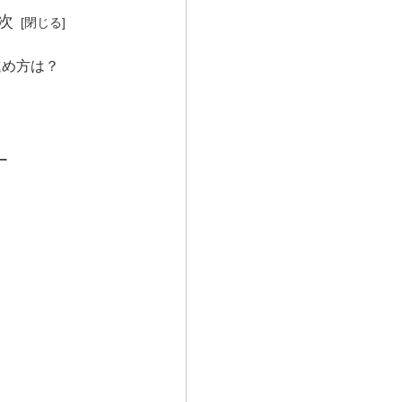
次
進め方は？
ー