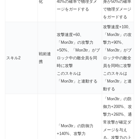
化
40%の確率で物理ダメ
身が50%の確率
ージをガードする
で物理ダメージ
をガードする
攻撃速度+100、
攻撃速度+60、
「Mon3tr」の攻
「Mon3tr」の攻撃力
撃力+90%、
+50%、「Mon3tr」がブ
「Mon3tr」がブ
戦術連
スキル2
ロック中の敵全員を同
ロック中の敵全
携
時に攻撃
員を同時に攻撃
このスキルは
このスキルは
「Mon3tr」と
連動
する
「Mon3tr」と
連
動
する
「Mon3tr」の防
御力+200%、攻
撃力+260%、通
常攻撃が確定ダ
「Mon3tr」の防御力
メージを与え
+140%、攻撃力
る。攻撃力の上