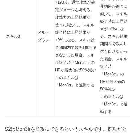
+190%、通常攻撃が確
昇効果が徐々に
定ダメージを与える。
減少し、スキル
攻撃力の上昇効果が
終了時に上昇効
徐々に減少し、スキル
果が+0%にな
メルト
終了時に上昇効果が
スキル3
る。スキル効果
ダウン
+0%になる。スキル効
期間内で敵を1
果期間内で敵を1体も倒
体も倒さなかっ
さなかった場合、スキ
た場合、スキル
ル終了時「Mon3tr」の
終了時
HPが最大値の50%減少
「Mon3tr」の
このスキルは
HPが最大値の
「Mon3tr」と
連動
する
50%減少
このスキルは
「Mon3tr」と
連
動
する
S2はMon3trを群攻にできるというスキルです。群攻だと