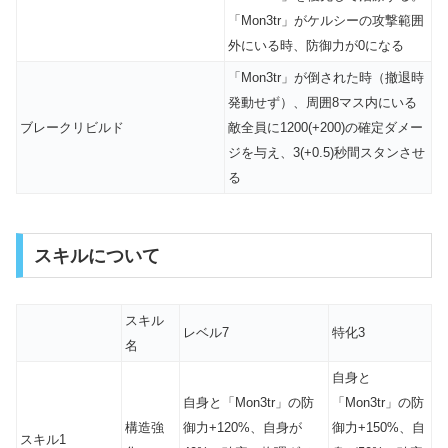
「Mon3tr」がケルシーの攻撃範囲
外にいる時、防御力が0になる
「Mon3tr」が倒された時（撤退時
発動せず）、周囲8マス内にいる
ブレークリビルド
敵全員に1200(+200)の確定ダメー
ジを与え、3(+0.5)秒間
スタン
させ
る
スキルについて
スキル
レベル7
特化3
名
自身と
自身と「Mon3tr」の防
「Mon3tr」の防
構造強
御力+120%、自身が
御力+150%、自
スキル1