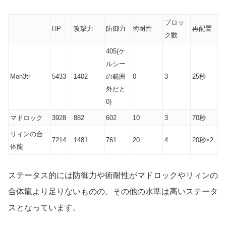
ブロッ
HP
攻撃力
防御力
術耐性
再配置
ク数
405(ケ
ルシー
Mon3tr
5433
1402
の範囲
0
3
25秒
外だと
0)
マドロック
3928
882
602
10
3
70秒
リィンの合
7214
1481
761
20
4
20秒×2
体龍
ステータス的には防御力や術耐性がマドロックやリィンの
合体龍より足りないものの、その他の水準は高いステータ
スとなっています。